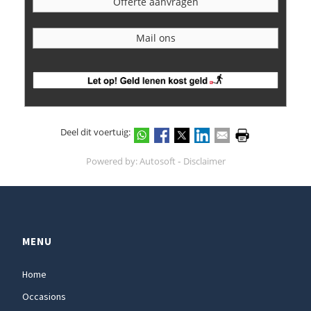
Offerte aanvragen
Mail ons
Deel dit voertuig:
-
Powered by:
Autosoft
Disclaimer
MENU
Home
Occasions