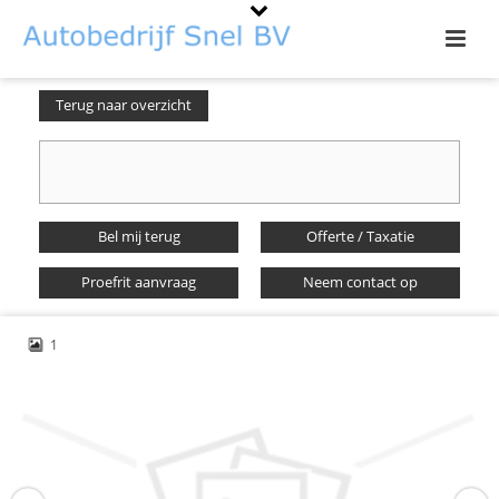
Terug naar overzicht
Bel mij terug
Offerte / Taxatie
Proefrit aanvraag
Neem contact op
1