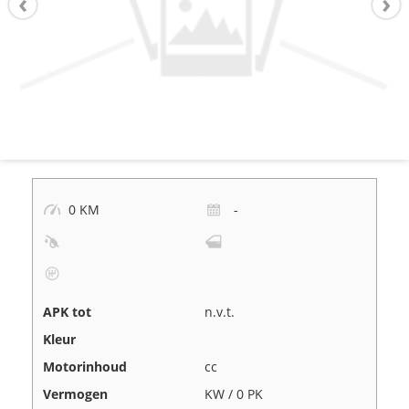
0 KM
-
APK tot
n.v.t.
Kleur
Motorinhoud
cc
Vermogen
KW / 0 PK