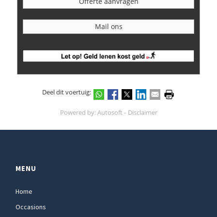
Offerte aanvragen
Mail ons
Deel dit voertuig:
-
Powered by:
Autosoft
Disclaimer
MENU
Home
Occasions