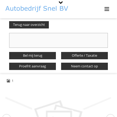
Terug naar overzicht
Bel mij terug
Offerte / Taxatie
Proefrit aanvraag
Neem contact op
1