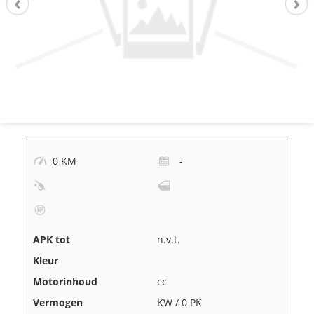
0 KM
-
APK tot
n.v.t.
Kleur
Motorinhoud
cc
Vermogen
KW / 0 PK