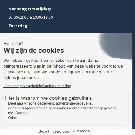
Maandag t/m vrijdag:
08:00-12:00 & 13:00-17:30
Zaterdag:
09:00-12:00
Zondag:
gesloten
© 2021 Autobedrijf Snel B.V. | Alle rechten voorbehouden |
Sitemap
|
Wijzig uw